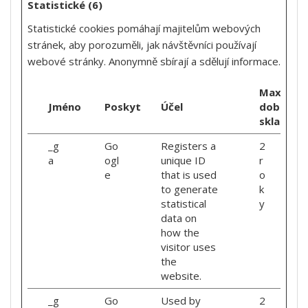
Statistické (6)
Statistické cookies pomáhají majitelům webových
stránek, aby porozuměli, jak návštěvníci používají
webové stránky. Anonymně sbírají a sdělují informace.
Maximáln
Jméno
Poskytovatel
Účel
doba
skladová
_g
Go
Registers a
2
a
ogl
unique ID
r
e
that is used
o
to generate
k
statistical
y
data on
how the
visitor uses
the
website.
_g
Go
Used by
2