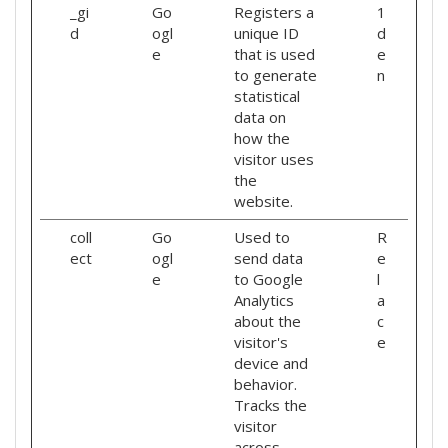
_gi
Go
Registers a
1
d
ogl
unique ID
d
e
that is used
e
to generate
n
statistical
data on
how the
visitor uses
the
website.
coll
Go
Used to
R
ect
ogl
send data
e
e
to Google
l
Analytics
a
about the
c
visitor's
e
device and
behavior.
Tracks the
visitor
across