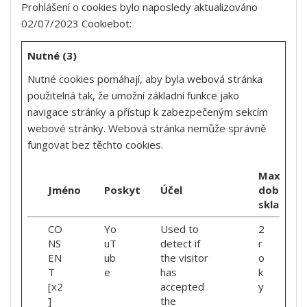
Prohlášení o cookies bylo naposledy aktualizováno
02/07/2023
Cookiebot
:
Nutné (3)
Nutné cookies pomáhají, aby byla webová stránka
použitelná tak, že umožní základní funkce jako
navigace stránky a přístup k zabezpečeným sekcím
webové stránky. Webová stránka nemůže správně
fungovat bez těchto cookies.
Maximáln
Jméno
Poskytovatel
Účel
doba
skladová
CO
Yo
Used to
2
NS
uT
detect if
r
EN
ub
the visitor
o
T
e
has
k
[x2
accepted
y
]
the