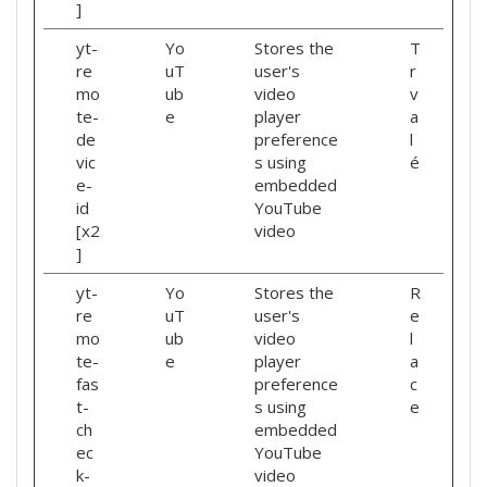
]
yt-
Yo
Stores the
T
re
uT
user's
r
mo
ub
video
v
te-
e
player
a
de
preference
l
vic
s using
é
e-
embedded
id
YouTube
[x2
video
]
yt-
Yo
Stores the
R
re
uT
user's
e
mo
ub
video
l
te-
e
player
a
fas
preference
c
t-
s using
e
ch
embedded
ec
YouTube
k-
video