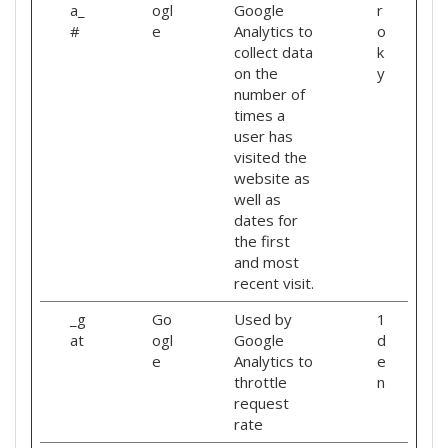
a_
ogl
Google
r
#
e
Analytics to
o
collect data
k
on the
y
number of
times a
user has
visited the
website as
well as
dates for
the first
and most
recent visit.
_g
Go
Used by
1
at
ogl
Google
d
e
Analytics to
e
throttle
n
request
rate