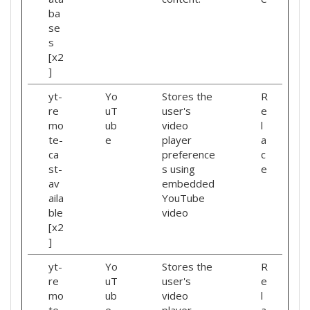
ba
se
s
[x2
]
yt-
Yo
Stores the
R
re
uT
user's
e
mo
ub
video
l
te-
e
player
a
ca
preference
c
st-
s using
e
av
embedded
aila
YouTube
ble
video
[x2
]
yt-
Yo
Stores the
R
re
uT
user's
e
mo
ub
video
l