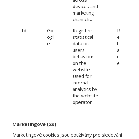
devices and
marketing
channels.
td
Go
Registers
R
ogl
statistical
e
e
data on
l
users'
a
behaviour
c
on the
e
website.
Used for
internal
analytics by
the website
operator.
Marketingové (29)
Marketingové cookies jsou používány pro sledování