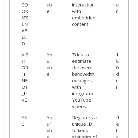
CO
ub
interaction
e
OK
e
with
n
IES
embedded
EN
content.
AB
LE
D
VIS
Yo
Tries to
1
IT
uT
estimate
8
OR
ub
the users'
0
_I
e
bandwidth
d
NF
on pages
n
O1
with
í
_LI
integrated
VE
YouTube
videos.
YS
Yo
Registers a
R
C
uT
unique ID
e
ub
to keep
l
e
statistics of
a