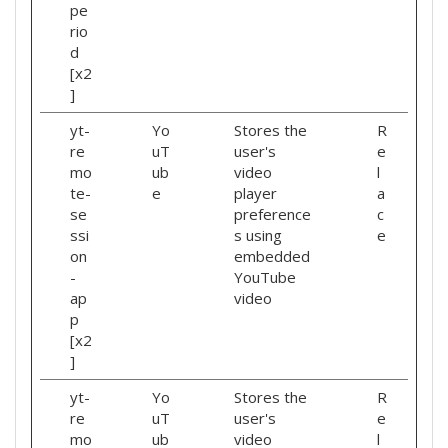
pe
rio
d
[x2
]
yt-
Yo
Stores the
R
re
uT
user's
e
mo
ub
video
l
te-
e
player
a
se
preference
c
ssi
s using
e
on
embedded
-
YouTube
ap
video
p
[x2
]
yt-
Yo
Stores the
R
re
uT
user's
e
mo
ub
video
l