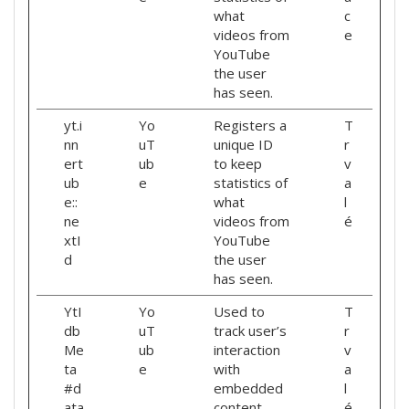
what
c
videos from
e
YouTube
the user
has seen.
yt.i
Yo
Registers a
T
nn
uT
unique ID
r
ert
ub
to keep
v
ub
e
statistics of
a
e::
what
l
ne
videos from
é
xtI
YouTube
d
the user
has seen.
YtI
Yo
Used to
T
db
uT
track user’s
r
Me
ub
interaction
v
ta
e
with
a
#d
embedded
l
ata
content.
é