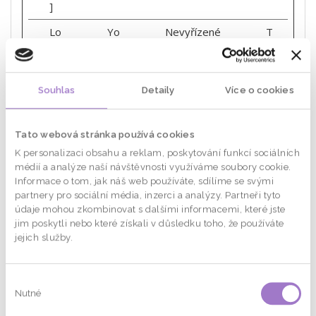
]
Lo
Yo
Nevyřízené
T
gs
uT
r
Da
ub
v
ta
e
a
ba
l
Souhlas
Detaily
Více o cookies
se
é
V2:
V#
Tato webová stránka používá cookies
||
K personalizaci obsahu a reklam, poskytování funkcí sociálních
Lo
médií a analýze naší návštěvnosti využíváme soubory cookie.
gs
Informace o tom, jak náš web používáte, sdílíme se svými
Re
partnery pro sociální média, inzerci a analýzy. Partneři tyto
qu
údaje mohou zkombinovat s dalšími informacemi, které jste
es
jim poskytli nebo které získali v důsledku toho, že používáte
tsS
jejich služby.
tor
e
Výběr
ne
Yo
Used to
R
Nutné
souhlasu
xtI
uT
track user’s
e