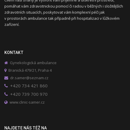
Cílem naší snahy je vytvořit vám příjemné a diskrétní prostředí,
pomáhat vám zdravotnickou pomocí či radou v běžných i složitějších
zdravotních situacích, poskytovat vám komplexní péči jak
v prostorách ambulance tak případně při hospitalizaci v lůžkovém
zařízení.
KONTAKT
Gynekologická ambulance
Branická 479/21, Praha 4
dr.samer@seznam.cz
+420 734 421 860
+420 739 700 970
www.clinic-samer.cz
NAJDETE NÁS TÉŽ NA