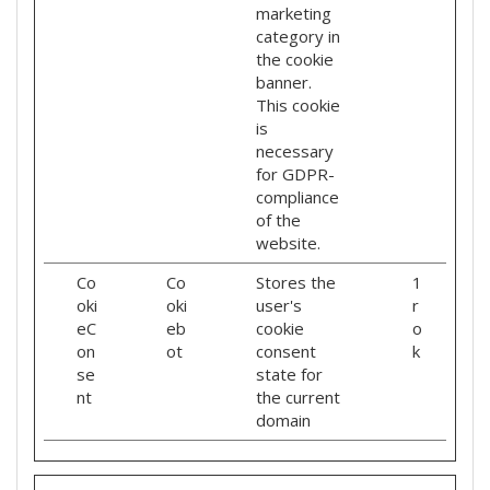
marketing
category in
the cookie
banner.
This cookie
is
necessary
for GDPR-
compliance
of the
website.
Co
Co
Stores the
1
oki
oki
user's
r
eC
eb
cookie
o
on
ot
consent
k
se
state for
nt
the current
domain