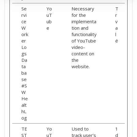
Se
Yo
Necessary
T
rvi
uT
for the
r
ce
ub
implementa
v
W
e
tion and
a
ork
functionality
l
er
of YouTube
é
Lo
video-
gs
content on
Da
the
ta
website.
ba
se
#S
W
He
alt
hL
og
TE
Yo
Used to
1
ST
uT
track user’s
d