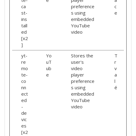
te-
e
player
a
ca
preference
c
st-
s using
e
ins
embedded
tall
YouTube
ed
video
[x2
]
yt-
Yo
Stores the
T
re
uT
user's
r
mo
ub
video
v
te-
e
player
a
co
preference
l
nn
s using
é
ect
embedded
ed
YouTube
-
video
de
vic
es
[x2