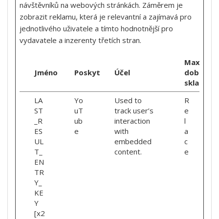
návštěvníků na webových stránkách. Záměrem je
zobrazit reklamu, která je relevantní a zajímavá pro
jednotlivého uživatele a tímto hodnotnější pro
vydavatele a inzerenty třetích stran.
Maximáln
Jméno
Poskytovatel
Účel
doba
skladová
LA
Yo
Used to
R
ST
uT
track user’s
e
_R
ub
interaction
l
ES
e
with
a
UL
embedded
c
T_
content.
e
EN
TR
Y_
KE
Y
[x2