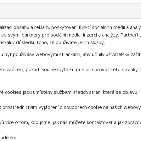
izaci obsahu a reklam, poskytování funkcí sociálních médií a anal
 se svými partnery pro sociální média, inzerci a analýzy. Partneř
ískali v důsledku toho, že používáte jejich služby.
být používány webovými stránkami, aby učinily uživatelský zážitek
m zařízení, pokud jsou nezbytně nutné pro provoz této stránky.
 cookies jsou umístěny službami třetích stran, které se objevují 
s prostřednictvím Vyjádření o souborech cookie na našich webový
ajů více o tom, kdo jsme, jak nás můžete kontaktovat a jak zprac
udělení.