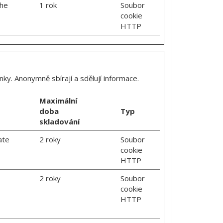
the
1 rok
Soubor
cookie
HTTP
ky. Anonymně sbírají a sdělují informace.
Maximální
doba
Typ
skladování
ate
2 roky
Soubor
cookie
HTTP
2 roky
Soubor
cookie
HTTP