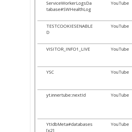
ServiceWorkerLogsDa
YouTube
tabase#SWHealthLog
TESTCOOKIESENABLE
YouTube
D
VISITOR_INFO1_LIVE
YouTube
YSC
YouTube
yt.innertube::nextId
YouTube
YtIdbMeta#databases
YouTube
[x2]