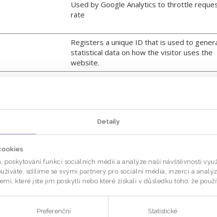
Used by Google Analytics to throttle reque
rate
Registers a unique ID that is used to gener
statistical data on how the visitor uses the
website.
Used to send data to Google Analytics abo
the visitor's device and behavior. Tracks th
visitor across devices and marketing channe
Registers statistical data on users' behavio
Detaily
on the website. Used for internal analytics 
the website operator.
cookies
, poskytování funkcí sociálních médií a analýze naší návštěvnosti vy
žíváte, sdílíme se svými partnery pro sociální média, inzerci a analý
i, které jste jim poskytli nebo které získali v důsledku toho, že použív
vání návštěvníků na webových stránkách. Záměrem je zobrazit rek
vydavatele a inzerenty třetích stran.
Preferenční
Statistické