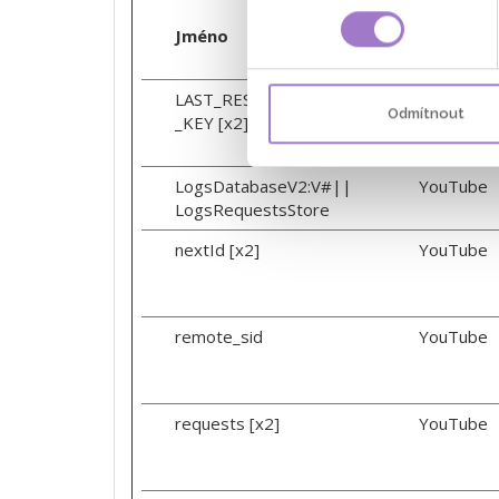
Jméno
Poskytov
LAST_RESULT_ENTRY
YouTube
Odmítnout
_KEY [x2]
LogsDatabaseV2:V#||
YouTube
LogsRequestsStore
nextId [x2]
YouTube
remote_sid
YouTube
requests [x2]
YouTube