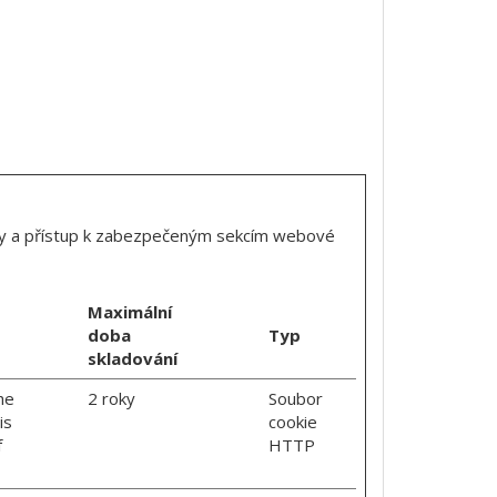
ánky a přístup k zabezpečeným sekcím webové
Maximální
doba
Typ
skladování
he
2 roky
Soubor
is
cookie
f
HTTP