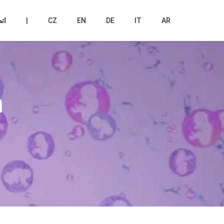
ات
|
CZ
EN
DE
IT
AR
n