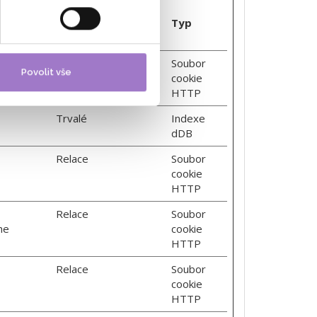
Maximální
doba
Typ
skladování
Relace
Soubor
Povolit vše
cookie
HTTP
Trvalé
Indexe
dDB
Relace
Soubor
cookie
HTTP
Relace
Soubor
he
cookie
HTTP
Relace
Soubor
cookie
HTTP