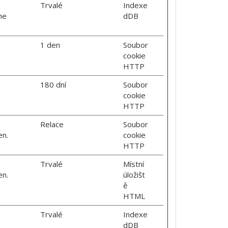
Trvalé
Indexe
he
dDB
1 den
Soubor
cookie
HTTP
180 dní
Soubor
cookie
HTTP
Relace
Soubor
en.
cookie
HTTP
Trvalé
Místní
en.
úložišt
ě
HTML
Trvalé
Indexe
dDB