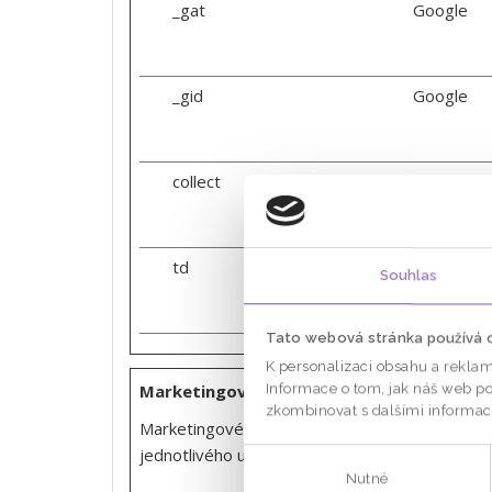
_gat
Google
_gid
Google
collect
Google
td
Google
Souhlas
Tato webová stránka používá 
K personalizaci obsahu a reklam
Marketingové (29)
Informace o tom, jak náš web pou
zkombinovat s dalšími informacem
Marketingové cookies jsou používány pro sledo
jednotlivého uživatele a tímto hodnotnější pro 
Výběr
Nutné
souhlasu