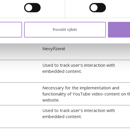
atel
Účel
Used to track user’s interaction with
Povolit výběr
embedded content.
Nevyřízené
Used to track user’s interaction with
embedded content.
Necessary for the implementation and
functionality of YouTube video-content on t
website.
Used to track user’s interaction with
embedded content.