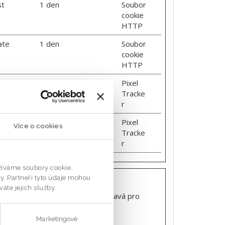
st
1 den
Soubor
cookie
HTTP
ate
1 den
Soubor
cookie
HTTP
ut
Relace
Pixel
e
Tracke
ls.
r
ur
Relace
Pixel
Více o cookies
by
Tracke
r
užíváme soubory cookie.
zy. Partneři tyto údaje mohou
áte jejich služby.
lamu, která je relevantní a zajímavá pro
Marketingové